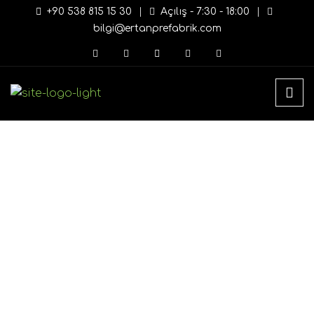
+90 538 815 15 30
|
Açılış - 7:30 - 18:00
|
bilgi@ertanprefabrik.com