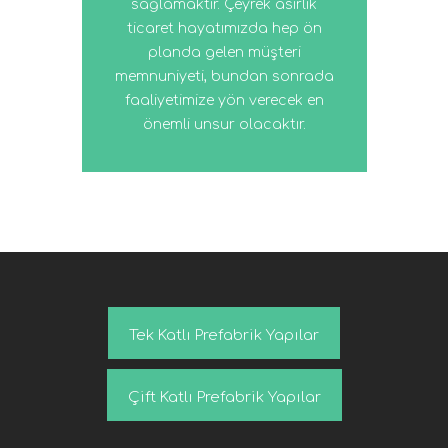
sağlamaktır. Çeyrek asırlık
ticaret hayatımızda hep ön
planda gelen müşteri
memnuniyeti, bundan sonrada
faaliyetimize yön verecek en
önemli unsur olacaktır.
Tek Katlı Prefabrik Yapılar
Çift Katlı Prefabrik Yapılar